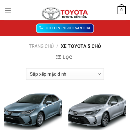
Chuyển
0
đến
nội
dung
HOTLINE:0938 549 834
TRANG CHỦ
/
XE TOYOTA 5 CHỖ
LỌC