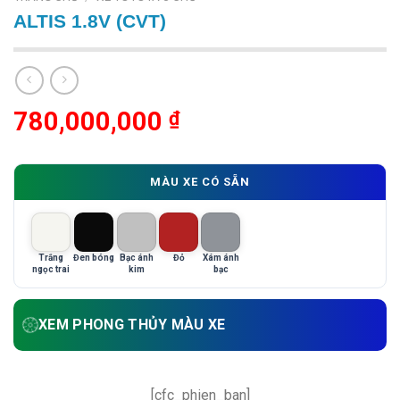
ALTIS 1.8V (CVT)
780,000,000
₫
MÀU XE CÓ SẴN
Trắng
Đen bóng
Bạc ánh
Đỏ
Xám ánh
ngọc trai
kim
bạc
XEM PHONG THỦY MÀU XE
[cfc_phien_ban]