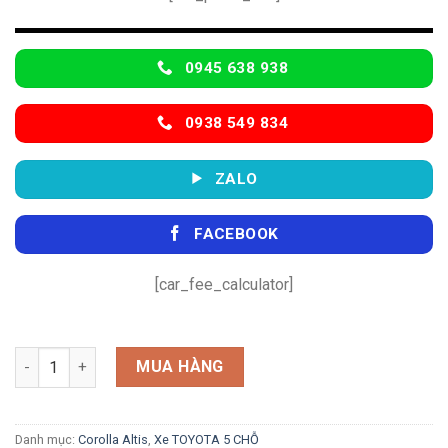
0945 638 938
0938 549 834
ZALO
FACEBOOK
[car_fee_calculator]
Altis 1.8V (CVT) số lượng
MUA HÀNG
Danh mục:
Corolla Altis
,
Xe TOYOTA 5 CHỖ