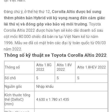
tại Việt Nam.
Đáng chú ý, ở thế hệ thứ 12,
Corolla Altis được bổ sung
thêm phiên bản Hybrid với kỳ vọng mang đến cảm giác
lái thú vị và đóng góp vào bảo vệ môi trường.
Toyota
Corolla Altis 2022 được hứa hẹn sẽ kéo dài doanh số sau
cột mốc 80.000 chiếc đã bán ra tại Việt Nam kể từ năm
1996. Mẫu xe đã có mặt trên các đại lý toàn quốc từ 09/03
năm 2022.
Thông số kỹ thuật xe Toyota Corolla Altis 2022
Altis 1.8G
Altis 1.8V
Thông số
Altis 1.8HEV 2022
2022
2022
Số chỗ
5
5
5
Nguồn gốc
Nhập khẩu
Kích thước tổng
thể (DxRxC)
4.630 x 1.780 x1.435
(mm)