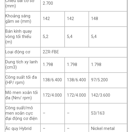
Chiều dài cơ sở
2.700
(mm)
Khoảng sáng
142
142
148
gầm xe (mm)
Bán kính quay
vòng tối thiểu
5,2
5,4
5,4
(m)
Loại động cơ
2ZR-FBE
Dung tích xy lanh
1.798
1.798
1.798
(cm3)
Công suất tối đa
138/6.400
138/6.400
97/5.200
(HP/ rpm)
Mô men xoắn tối
172/4.000
172/4.000
142/3.600
đa (Nm/ rpm)
Công suất/mô
men xoắn cực
–
–
53/163
đại động cơ điện
Ắc quy Hybrid
–
–
Nickel metal