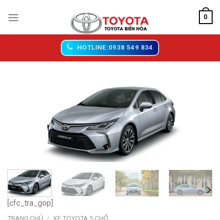
Chuyển
0
đến
nội
dung
HOTLINE:0938 549 834
[cfc_tra_gop]
TRANG CHỦ
/
XE TOYOTA 5 CHỖ