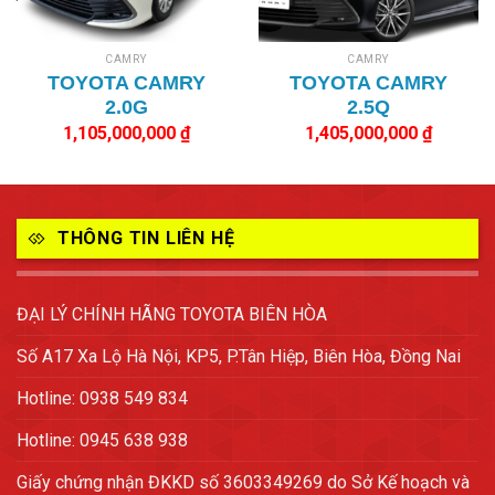
CAMRY
CAMRY
TOYOTA CAMRY
TOYOTA CAMRY
2.0G
2.5Q
1,105,000,000
₫
1,405,000,000
₫
THÔNG TIN LIÊN HỆ
ĐẠI LÝ CHÍNH HÃNG TOYOTA BIÊN HÒA
Số A17 Xa Lộ Hà Nội, KP5, P.Tân Hiệp, Biên Hòa, Đồng Nai
Hotline: 0938 549 834
Hotline: 0945 638 938
Giấy chứng nhận ĐKKD số 3603349269 do Sở Kế hoạch và