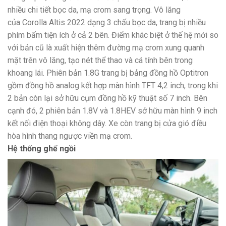
nhiều chi tiết bọc da, mạ crom sang trọng. Vô lăng
của Corolla Altis 2022 dạng 3 chấu bọc da, trang bị nhiều
phím bấm tiện ích ở cả 2 bên. Điểm khác biệt ở thế hệ mới so
với bản cũ là xuất hiện thêm đường mạ crom xung quanh
mặt trên vô lăng, tạo nét thể thao và cá tính bên trong
khoang lái. Phiên bản 1.8G trang bị bảng đồng hồ Optitron
gồm đồng hồ analog kết hợp màn hình TFT 4,2 inch, trong khi
2 bản còn lại sở hữu cụm đồng hồ kỹ thuật số 7 inch. Bên
cạnh đó, 2 phiên bản 1.8V và 1.8HEV sở hữu màn hình 9 inch
kết nối điện thoại không dây. Xe còn trang bị cửa gió điều
hòa hình thang ngược viền mạ crom.
Hệ thống ghế ngồi