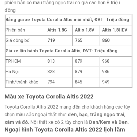
phiên bản có màu trắng ngọc trai có giá cao hơn 8 triệu
đồng.
Bảng giá xe Toyota Corolla Altis mới nhất, ĐVT: Triệu đồng
Phiên bản
Altis 1.8G
Altis 1.8V
Altis 1.8HEV
Giá công bố
719
765
860
Giá xe lăn bánh Toyota Corolla Altis, ĐVT: Triệu đồng
TP.HCM
813
879
968
Hà Nội
828
879
986
Tỉnh/thành khác
794
845
949
Màu xe Toyota Corolla Altis 2022
Toyota Corolla Altis 2022 mang đến cho khách hàng các tùy
chọn màu sắc ngoại thất như:
đen, bạc, trắng ngọc trai,
xám và đỏ.
Nội thất xe có 2 tùy chọn là
Đen/Kem và Đen.
Ngoại hình Toyota Corolla Altis 2022 lịch lãm