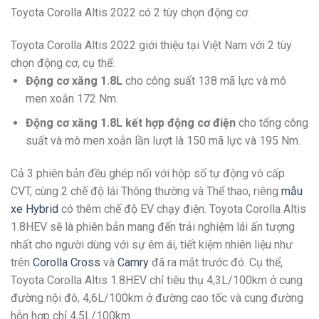
Toyota Corolla Altis 2022 có 2 tùy chọn động cơ.
Toyota Corolla Altis 2022 giới thiệu tại Việt Nam với 2 tùy
chọn động cơ, cụ thể:
Động cơ xăng 1.8L
cho công suất 138 mã lực và mô
men xoắn 172 Nm.
Động cơ xăng 1.8L kết hợp động cơ điện
cho tổng công
suất và mô men xoắn lần lượt là 150 mã lực và 195 Nm.
Cả 3 phiên bản đều ghép nối với hộp số tự động vô cấp
CVT, cùng 2 chế độ lái Thông thường và Thể thao, riêng
mẫu
xe Hybrid
có thêm chế độ EV chạy điện. Toyota Corolla Altis
1.8HEV sẽ là phiên bản mang đến trải nghiệm lái ấn tượng
nhất cho người dùng với sự êm ái, tiết kiệm nhiên liệu như
trên
Corolla Cross
và
Camry
đã ra mắt trước đó. Cụ thể,
Toyota Corolla Altis 1.8HEV chỉ tiêu thụ 4,3L/100km ở cung
đường nội đô, 4,6L/100km ở đường cao tốc và cung đường
hỗn hợp chỉ 4,5L/100km.