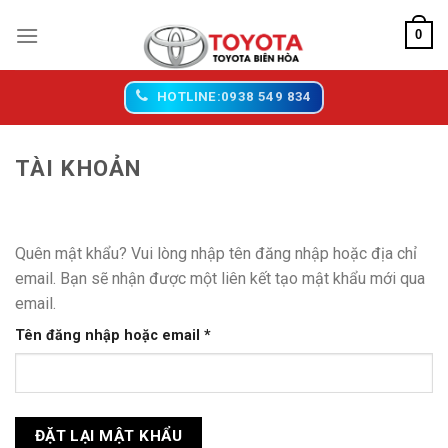
Chuyển
0
đến
nội
dung
HOTLINE:0938 549 834
TÀI KHOẢN
Quên mật khẩu? Vui lòng nhập tên đăng nhập hoặc địa chỉ
email. Bạn sẽ nhận được một liên kết tạo mật khẩu mới qua
email.
Bắt
Tên đăng nhập hoặc email
*
buộc
ĐẶT LẠI MẬT KHẨU