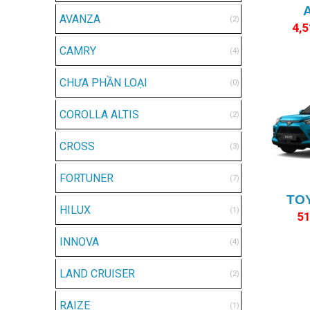
AVANZA
(2)
4,
CAMRY
(4)
CHƯA PHẦN LOẠI
(0)
COROLLA ALTIS
(2)
CROSS
(3)
+
FORTUNER
(7)
TO
HILUX
(1)
51
INNOVA
(4)
LAND CRUISER
(2)
RAIZE
(1)