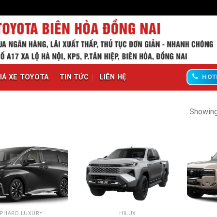
IÁ XE TOYOTA
TIN TỨC
LIÊN HỆ
HOT
Showing 
+
+
LPHARD LUXURY
HILUX