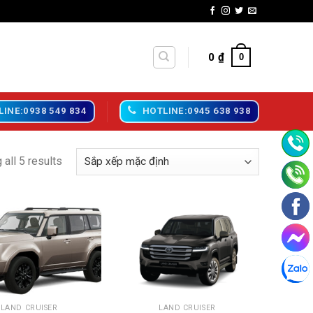
0
₫
0
LINE:0938 549 834
HOTLINE:0945 638 938
all 5 results
+
LAND CRUISER
LAND CRUISER