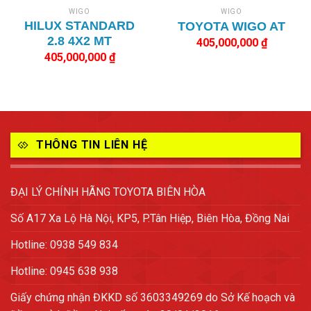
WIGO
WIGO
HILUX STANDARD
TOYOTA WIGO AT
2.8 4X2 MT
405,000,000
₫
405,000,000
₫
THÔNG TIN LIÊN HỆ
ĐẠI LÝ CHÍNH HÃNG TOYOTA BIÊN HÒA
Số A17 Xa Lộ Hà Nội, KP5, P.Tân Hiệp, Biên Hòa, Đồng Nai
Hotline: 0938 549 834
Hotline: 0945 638 938
Giấy chứng nhận ĐKKD số 3603349269 do Sở Kế hoạch và