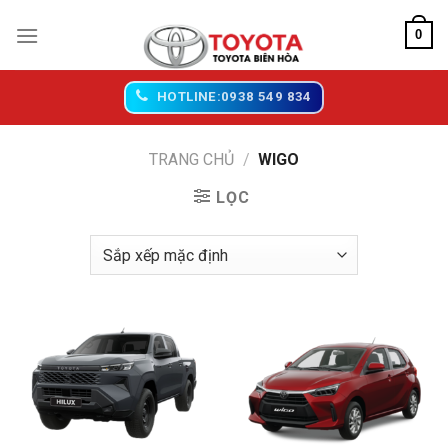
Chuyển
0
đến
nội
dung
HOTLINE:0938 549 834
TRANG CHỦ
/
WIGO
LỌC