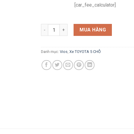
[car_fee_calculator]
Vios 1.5E MT số lượng
MUA HÀNG
Danh mục:
Vios
,
Xe TOYOTA 5 CHỖ