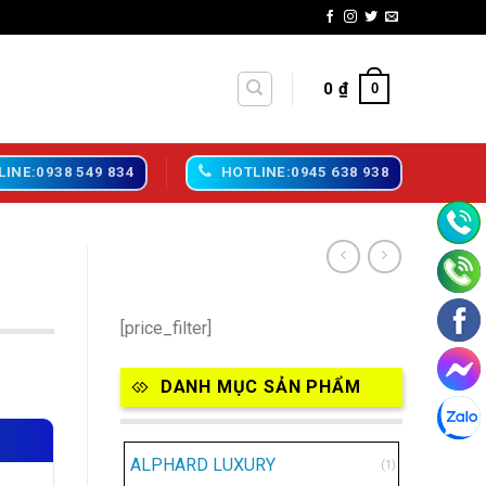
0
₫
0
LINE:0938 549 834
HOTLINE:0945 638 938
[price_filter]
DANH MỤC SẢN PHẨM
ALPHARD LUXURY
(1)