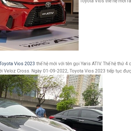
Toyota Vios thế hệ mới r
Toyota Vios 2023
thế hệ mới với tên gọi Yaris ATIV. Thế hệ thứ 4 
ới Veloz Cross. Ngày 01-09-2022, Toyota Vios 2023 tiếp tục được 