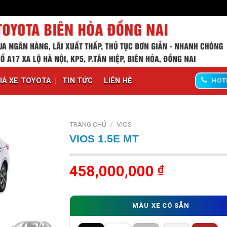
IÁ XE TOYOTA
TIN TỨC
LIÊN HỆ
HOT
TRANG CHỦ
/
VIOS
VIOS 1.5E MT
458,000,000
₫
MÀU XE CÓ SẴN