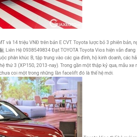
MT và 14 triệu VNĐ trên bản E CVT. Toyota lược bỏ 3 phiên bản, ng
ãi
:
Liên Hệ 0938549834 Đạt TOYOTA Toyota Vios hiện vẫn đang là 
c phân khúc B, tập trung vào các gia đình, hộ kinh doanh, các hã
ệ thứ 3 (XP150, 2013-nay). Trong gần một thập kỷ qua, mẫu xe nà
hưa coi một trong những lần facelift đó là thế hệ mới.