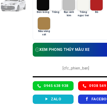
Đen bóng
Trắng
Bạc ánh
Trắng
Đỏ
kim
ngọc trai
Nâu vàng
cát
XEM PHONG THỦY MÀU XE
[cfc_phien_ban]
0945 638 938
0938 549
ZALO
FACEBO