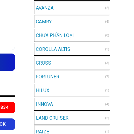
AVANZA
(2)
CAMRY
(4)
CHƯA PHẦN LOẠI
(0)
COROLLA ALTIS
(2)
CROSS
(3)
FORTUNER
(7)
HILUX
(1)
INNOVA
(4)
 834
LAND CRUISER
(2)
OK
RAIZE
(1)