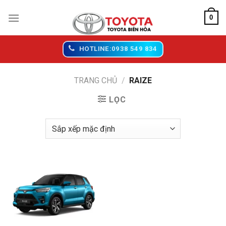
Chuyển
0
đến
nội
dung
HOTLINE:0938 549 834
TRANG CHỦ
/
RAIZE
LỌC