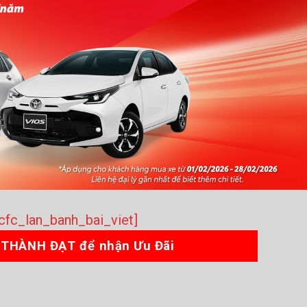
[cfc_lan_banh_bai_viet]
 THÀNH ĐẠT để nhận Ưu Đãi