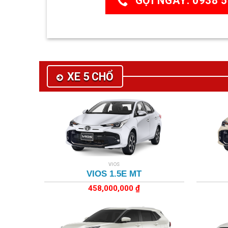
GỌI NGAY: 0938 5
XE 5 CHỔ
+
+
VIOS
VIOS 1.5E MT
458,000,000
₫