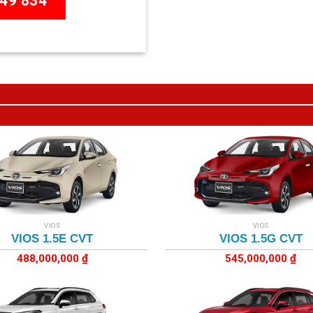
49 834
+
VIOS
VIOS
VIOS 1.5E CVT
VIOS 1.5G CVT
488,000,000
₫
545,000,000
₫