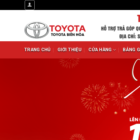
Chuyển
đến
nội
dung
TRANG CHỦ
GIỚI THIỆU
CỬA HÀNG
BẢNG G