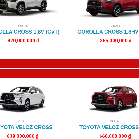
+
CROSS
CROSS
COROLLA CROSS 1.8HV 
LLA CROSS 1.8V (CVT)
865,000,000
₫
820,000,000
₫
+
VELOZ
VELOZ
YOTA VELOZ CROSS
TOYOTA VELOZ CROSS
638,000,000
₫
660,000,000
₫