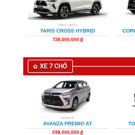
+
+
YARIS CROSS
YARIS CROSS HYBRID
CORO
728,000,000
₫
XE 7 CHỔ
+
+
AVANZA
TO
AVANZA PREMIO AT
598,000,000
₫