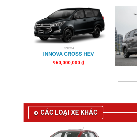
+
INNOVA
INNOVA CROSS HEV
+
960,000,000
₫
CÁC LOẠI XE KHÁC