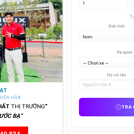
Tự
Giới tính
Xe quan
Họ và tên
ẠT
BIÊN HÒA
HẤT
THỊ TRƯỜNG
”
TRA 
RƯỚC BẠ”