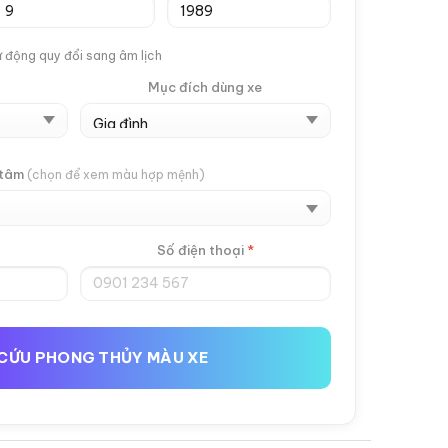
 động quy đổi sang âm lịch
Mục đích dùng xe
 tâm
(chọn để xem màu hợp mệnh)
Số điện thoại
*
CỨU PHONG THỦY MÀU XE