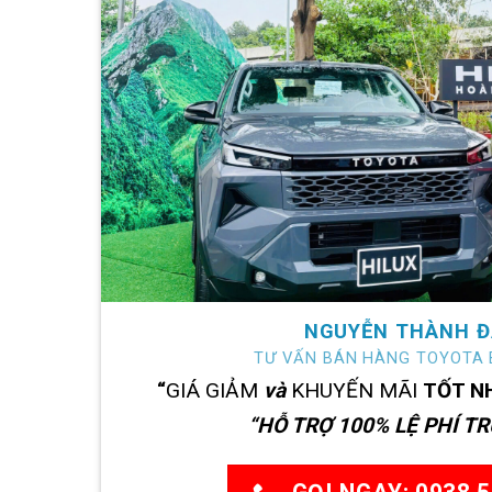
NGUYỄN THÀNH Đ
TƯ VẤN BÁN HÀNG TOYOTA 
“
GIÁ GIẢM
và
KHUYẾN MÃI
TỐT N
“HỖ TRỢ 100% LỆ PHÍ T