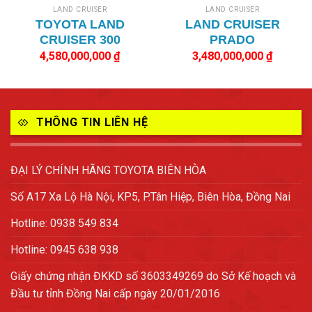
LAND CRUISER
LAND CRUISER
TOYOTA LAND
LAND CRUISER
CRUISER 300
PRADO
4,580,000,000
₫
3,480,000,000
₫
THÔNG TIN LIÊN HỆ
ĐẠI LÝ CHÍNH HÃNG TOYOTA BIÊN HÒA
Số A17 Xa Lộ Hà Nội, KP5, P.Tân Hiệp, Biên Hòa, Đồng Nai
Hotline: 0938 549 834
Hotline: 0945 638 938
Giấy chứng nhận ĐKKD số 3603349269 do Sở Kế hoạch và
Đầu tư tỉnh Đồng Nai cấp ngày 20/01/2016