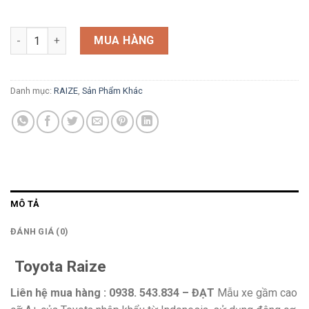
Toyota RAIZE số lượng
MUA HÀNG
Danh mục:
RAIZE
,
Sản Phẩm Khác
MÔ TẢ
ĐÁNH GIÁ (0)
Toyota Raize
Liên hệ mua hàng : 0938. 543.834 – ĐẠT
Mẫu xe gầm cao