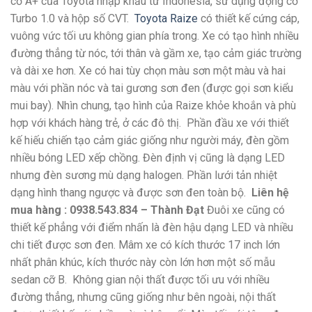
cỡ A+ của Toyota nhập khẩu từ Indonesia, sử dụng động cơ
Turbo 1.0 và hộp số CVT.
Toyota Raize
có thiết kế cứng cáp,
vuông vức tối ưu không gian phía trong. Xe có tạo hình nhiều
đường thẳng từ nóc, tới thân và gầm xe, tạo cảm giác trường
và dài xe hơn. Xe có hai tùy chọn màu sơn một màu và hai
màu với phần nóc và tai gương sơn đen (được gọi sơn kiểu
mui bay). Nhìn chung, tạo hình của Raize khỏe khoắn và phù
hợp với khách hàng trẻ, ở các đô thị.
Phần đầu xe với thiết
kế hiếu chiến tạo cảm giác giống như người máy, đèn gồm
nhiều bóng LED xếp chồng. Đèn định vị cũng là dạng LED
nhưng đèn sương mù dạng halogen. Phần lưới tản nhiệt
dạng hình thang ngược và được sơn đen toàn bộ.
Liên hệ
mua hàng : 0938.543.834 – Thành Đạt
Đuôi xe cũng có
thiết kế phẳng với điểm nhấn là đèn hậu dạng LED và nhiều
chi tiết được sơn đen. Mâm xe có kích thước 17 inch lớn
nhất phân khúc, kích thước này còn lớn hơn một số mẫu
sedan cỡ B.
Không gian nội thất được tối ưu với nhiều
đường thẳng, nhưng cũng giống như bên ngoài, nội thất