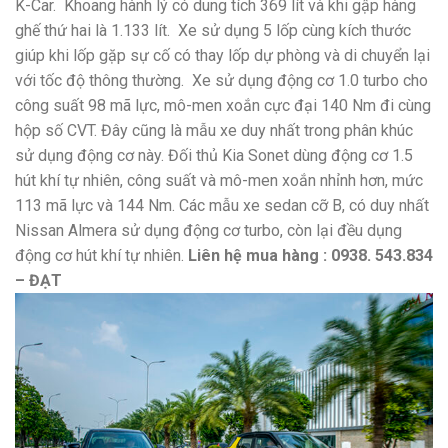
K-Car.
Khoang hành lý có dung tích 369 lít và khi gập hàng
ghế thứ hai là 1.133 lít.
Xe sử dụng 5 lốp cùng kích thước
giúp khi lốp gặp sự cố có thay lốp dự phòng và di chuyển lại
với tốc độ thông thường.
Xe sử dụng động cơ 1.0 turbo cho
công suất 98 mã lực, mô-men xoắn cực đại 140 Nm đi cùng
hộp số CVT. Đây cũng là mẫu xe duy nhất trong phân khúc
sử dụng động cơ này. Đối thủ Kia Sonet dùng động cơ 1.5
hút khí tự nhiên, công suất và mô-men xoắn nhỉnh hơn, mức
113 mã lực và 144 Nm. Các mẫu xe sedan cỡ B, có duy nhất
Nissan Almera sử dụng động cơ turbo, còn lại đều dụng
động cơ hút khí tự nhiên.
Liên hệ mua hàng : 0938. 543.834
– ĐẠT