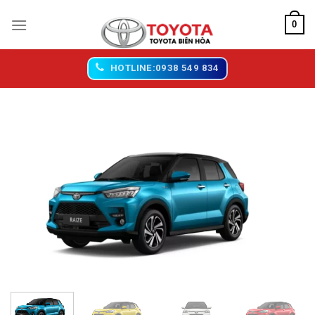
Chuyển
0
đến
nội
dung
HOTLINE:0938 549 834