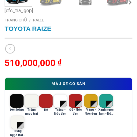
[cfc_tra_gop]
TRANG CHỦ
/
RAIZE
TOYOTA RAIZE
510,000,000
₫
MÀU XE CÓ SẴN
Đen bóng
Trắng
Đỏ
Trắng -
Đỏ - Nóc
Vàng -
Xanh ngọc
ngọc trai
Nóc đen
đen
Nóc đen
lam - Nóc
đen
Trắng
ngọc trai -