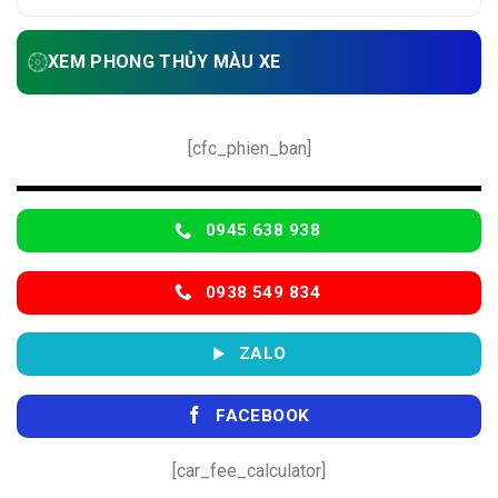
Nóc đen
XEM PHONG THỦY MÀU XE
[cfc_phien_ban]
0945 638 938
0938 549 834
ZALO
FACEBOOK
[car_fee_calculator]