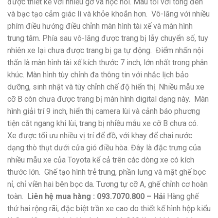
được thiết kế với nhiều gờ và hộc nổi. Màu tối với tông đen
và bạc tạo cảm giác lì và khỏe khoắn hơn.
Vô-lăng với nhiều
phím điều hướng điều chỉnh màn hình tài xế và màn hình
trung tâm. Phía sau vô-lăng được trang bị lẫy chuyển số, tuy
nhiên xe lại chưa được trang bị ga tự động.
Điểm nhấn nội
thấn là màn hình tài xế kích thước 7 inch, lớn nhất trong phân
khúc. Màn hình tùy chỉnh đa thông tin với nhắc lịch bảo
dưỡng, sinh nhật và tùy chỉnh chế độ hiển thị. Nhiều mẫu xe
cỡ B còn chưa được trang bị màn hình digital dạng này.
Màn
hình giải trí 9 inch, hiển thị camera lùi và cảnh báo phương
tiện cắt ngang khi lùi, trang bị nhiều mẫu xe cỡ B chưa có.
Xe được tối ưu nhiều vị trí để đồ, với khay để chai nước
dạng thò thụt dưới cửa gió điều hòa. Đây là đặc trưng của
nhiều mẫu xe của Toyota kể cả trên các dòng xe có kích
thước lớn.
Ghế tạo hình trẻ trung, phần lưng và mặt ghế bọc
nỉ, chỉ viền hai bên bọc da. Tương tự cỡ A, ghế chỉnh cơ hoàn
toàn.
Liên hệ mua hàng : 093.7070.800 – Hải
Hàng ghế
thứ hai rộng rãi, đặc biệt trần xe cao do thiết kế hình hộp kiểu