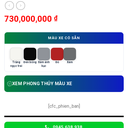
730,000,000
₫
MÀU XE CÓ SẴN
Trắng
Đen bóng
Xám ánh
Đỏ
Xám
ngọc trai
bạc
XEM PHONG THỦY MÀU XE
[cfc_phien_ban]
0945 638 938