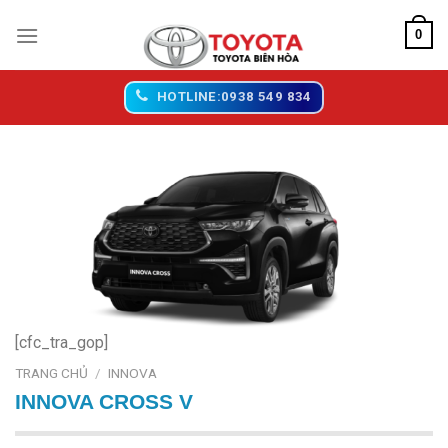
Chuyển
0
đến
nội
dung
HOTLINE:0938 549 834
[cfc_tra_gop]
TRANG CHỦ
/
INNOVA
INNOVA CROSS V