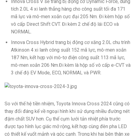
Innova Cross V sẽ trang bị động cơ Dynamic Force, dung
tích 2.0L 4 xi lanh thẳng hàng cho công suất tối đa 171
mã lực và mô-men xoắn cực đại 205 Nm. Đi kèm hộp số
vô cấp Direct Shift CVT. Đi kèm 2 chế độ lái ECO và
NORMAL.
Innova Cross Hybrid trang bị động cơ xăng 2.0L chu trình
Atkinson 4 xi lanh công suất 152 mã lực, mô-men xoắn
187 Nm, kết hợp với mô-tơ điện công suất 113 mã lực,
mô-men xoắn 206 Nm.Đi kèm là hộp số vô cấp e-CVT và
3 chế độ EV Mode, ECO, NORMAL và PWR.
So với thế hệ tiền nhiệm, Toyota Innova Cross 2024 cũng có
thay đổi đáng kể về ngoại hình khi sử dụng nhiều đường nét
đậm chất SUV hơn. Cụ thể cụm lưới tản nhiệt phía trước
được tạo hình lục giác mở rộng, kết hợp cùng đèn pha LED
có thiết kế vuốt mảnh và góc cạnh. Trong khi hai bên thân xe