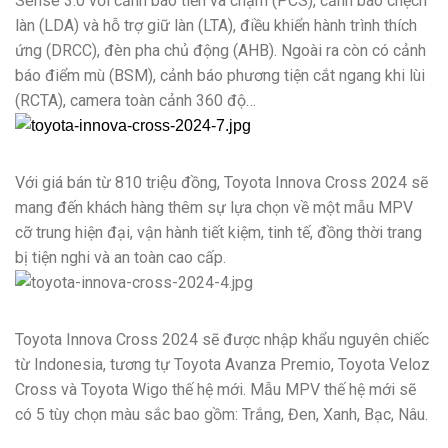
Sense 3.0 với cảnh báo tiền va chạm (PCS), cảnh báo chệch
làn (LDA) và hỗ trợ giữ làn (LTA), điều khiển hành trình thích
ứng (DRCC), đèn pha chủ động (AHB). Ngoài ra còn có cảnh
báo điểm mù (BSM), cảnh báo phương tiện cắt ngang khi lùi
(RCTA), camera toàn cảnh 360 độ…
Với giá bán từ 810 triệu đồng, Toyota Innova Cross 2024 sẽ
mang đến khách hàng thêm sự lựa chọn về một mẫu MPV
cỡ trung hiện đại, vận hành tiết kiệm, tinh tế, đồng thời trang
bị tiện nghi và an toàn cao cấp.
Toyota Innova Cross 2024 sẽ được nhập khẩu nguyên chiếc
từ Indonesia, tương tự Toyota Avanza Premio, Toyota Veloz
Cross và Toyota Wigo thế hệ mới. Mẫu MPV thế hệ mới sẽ
có 5 tùy chọn màu sắc bao gồm: Trắng, Đen, Xanh, Bạc, Nâu.