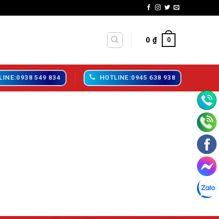
0
₫
0
LINE:0938 549 834
HOTLINE:0945 638 938