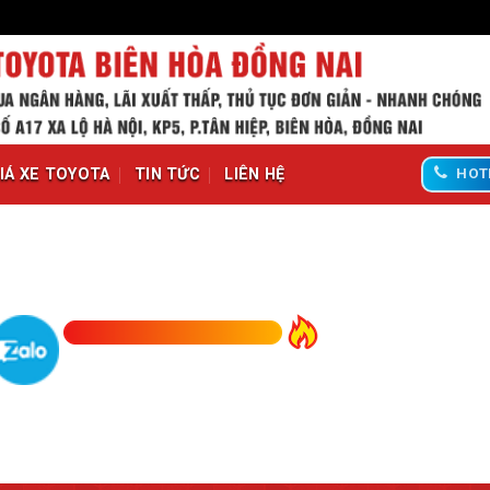
IÁ XE TOYOTA
TIN TỨC
LIÊN HỆ
HOT