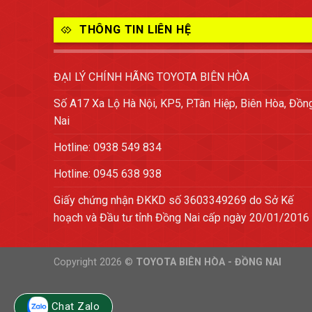
THÔNG TIN LIÊN HỆ
ĐẠI LÝ CHÍNH HÃNG TOYOTA BIÊN HÒA
Số A17 Xa Lộ Hà Nội, KP5, P.Tân Hiệp, Biên Hòa, Đồn
Nai
Hotline: 0938 549 834
Hotline: 0945 638 938
Giấy chứng nhận ĐKKD số 3603349269 do Sở Kế
hoạch và Đầu tư tỉnh Đồng Nai cấp ngày 20/01/2016
Copyright 2026 ©
TOYOTA BIÊN HÒA - ĐỒNG NAI
Chat Zalo